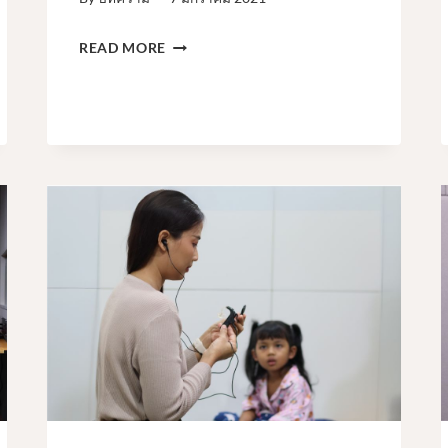
ตาราง
READ MORE
สร้าง
โอกาส
การ
ฟัง
การ
เรียน
รู้
ใน
ทุก
วัน