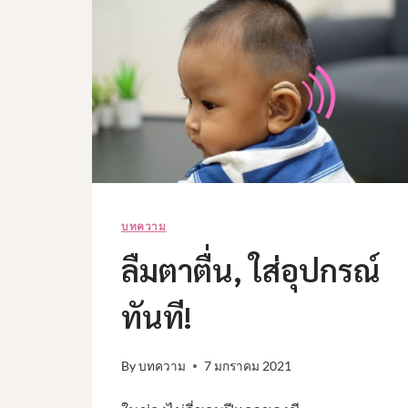
พา
ลูก
น้อย
ไป
ตรวจ
ประเมิน
การ
ได้ยิน
บทความ
ลืมตาตื่น, ใส่อุปกรณ์
ทันที!
By
บทความ
7 มกราคม 2021