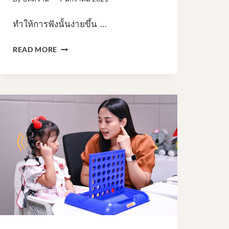
ทำให้การฟังนั้นง่ายขึ้น …
ช่วย
READ MORE
ให้
ลูก
น้อย
ไป
ถึง
เป้า
หมาย
ใน
การ
เรียน
รู้