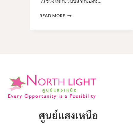
ในช่วงไม่กี่ขวบปีแรกของชี…
ลืมตา
READ MORE
ตื่น,
ใส่
อุปกรณ์
ทันที!
ศูนย์แสงเหนือ