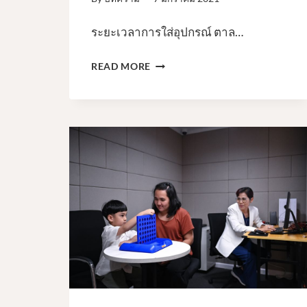
ระยะเวลาการใส่อุปกรณ์ ตาล…
เทคนิค
READ MORE
การ
ให้
อุปกรณ์
ช่วย
การ
ได้ยิน
อยู่
กับ
หู
ลูก
น้อย